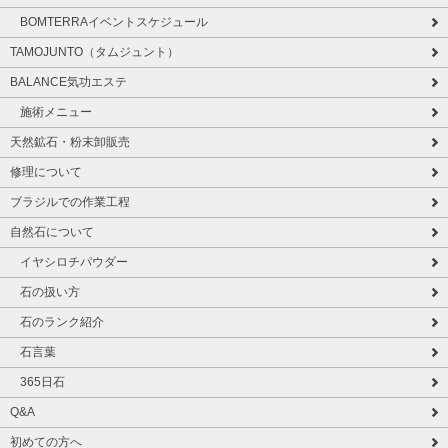
BOMTERRAイベントスケジュール
TAMOJUNTO（タムジュント）
BALANCE気功エステ
施術メニュー
天然鉱石・粉末卸販売
修理について
ブラジルでの作業工程
自然石について
イヤシロチパウダー
石の扱い方
石のランク紹介
石言葉
365日石
Q&A
初めての方へ