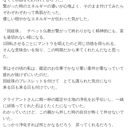
繋がった時のエネルギーの通いが心地よく、そのまま付けてみたら
ぞわぞわぞわって鳥肌がたった。
優しい穏やかなエネルギーが伝わった気がした。
「回紋珠」 チベット仏教が繋がって終わりがなく精神的にも、富
も途切れない様になる。
1回転させるごとにマントラを唱えたのと同じ功徳を得られる。
そんな意味合いを知り、この時期だから来てくれたんだなと思っ
た。
実はその頃の私は、鑑定のお仕事でかなり重い案件が重なっていて
疲れが抜けずにいたのだ。
回紋珠のブレスレットを付けて とても護られた気分になり
来る日も来る日も付けていた。
クライアントさんに精一杯の鑑定や土地の浄化をお手伝いし、一緒
に頑張ってくれた石はくたくたになっていた。
わかっていたけど、この腕から外した時の自分が怖くて外せないで
いた。
しっかり浄化すれば何とかなるだろう 戻ってくれるだろう。