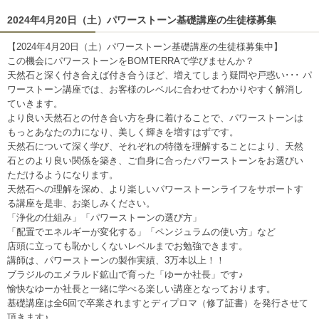
2024年4月20日（土）パワーストーン基礎講座の生徒様募集
【2024年4月20日（土）パワーストーン基礎講座の生徒様募集中】
この機会にパワーストーンをBOMTERRAで学びませんか？
天然石と深く付き合えば付き合うほど、増えてしまう疑問や戸惑い･･･ パ
ワーストーン講座では、お客様のレベルに合わせてわかりやすく解消し
ていきます。
より良い天然石との付き合い方を身に着けることで、パワーストーンは
もっとあなたの力になり、美しく輝きを増すはずです。
天然石について深く学び、それぞれの特徴を理解することにより、天然
石とのより良い関係を築き、ご自身に合ったパワーストーンをお選びい
ただけるようになります。
天然石への理解を深め、より楽しいパワーストーンライフをサポートす
る講座を是非、お楽しみください。
「浄化の仕組み」「パワーストーンの選び方」
「配置でエネルギーが変化する」「ペンジュラムの使い方」など
店頭に立っても恥かしくないレベルまでお勉強できます。
講師は、パワーストーンの製作実績、3万本以上！！
ブラジルのエメラルド鉱山で育った「ゆーか社長」です♪
愉快なゆーか社長と一緒に学べる楽しい講座となっております。
基礎講座は全6回で卒業されますとディプロマ（修了証書）を発行させて
頂きます♪