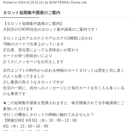
Posted on
2024.02.29 11:14
|
by
BOM TERRA
|
Perma Link
タロット短期集中講座のご案内
【タロット短期集中講座のご案内】
大好評のCHORI先生のタロット集中講座のご案内です！
タロットは大アルカナと小アルカナの2種類に分かれ
78枚のカードで出来上がっています
正位置、逆位置によっても意味合いが変わり
カードが持つ意味合いにより
占う人にメッセージをお伝えします
古代エジプトの時代から伝わる神秘のカードタロットは歴史と共に多く
の人々を救ってきました
少し敷居の高そうなタロットですが
生活の一部に、自分へのメッセージにと毎日カードを引く人も多くいる
のも事実です
★この短期集中講座を受講されますと、毎月開催されてる中級講座にご
参加いただけます
ぜひこの機会にタロットの神秘に触れてみませんか？
【開催日時】4月3日（水）10：00～13：00
4日（木）13：00～16：00