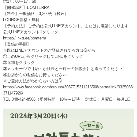
⑦17：00～17：50
【開催場所】BOMTERRA
【料金】一般価格：3,300円（税込）
LOUNGE価格：無料
【予約方法】 ご予約は公式LINEアカウント、またはお電話になります
公式LINEアカウント☟クリック
https://linktr.ee/bomterra
【登録の手順】
※既にLINEアカウントのご登録されてる方は③から
①上のURLからクリックしてLINEをクリック
②追加をクリック
③メッセージで【ゆ～か社長と一対一の雑談会】と送ってください
④お店からの返信をお待ちください
※ご登録方法がわからない方は👇
https://www.facebook.com/groups/3057715311216568/permalink/3325068
371147926/
TEL:048-424-8566（受付時間 10時～17時） 定休日：月曜日・毎月1日