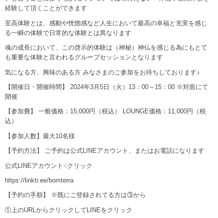
経験して頂くことができます
至高体験とは、感動や恍惚感など人生において最高の幸福と充実を感じ
る一瞬の体験で日常的な体験とは異なります
魂の成長において、この啓示的体験は（神秘）神仏を感じる為にもとて
も重要な体験と言われるグループセッションとなります
気になる方、興味のある方 みなさまのご参加をお待ちしております♪
【開催日・開催時間】 2024年3月5日（火）13：00～15：00 ※対面にて
開催
【参加費】 一般価格：15,000円（税込） LOUNGE価格：11,000円（税
込）
【参加人数】最大10名様
【予約方法】 ご予約は公式LINEアカウント、またはお電話になります
公式LINEアカウント☟クリック
https://linktr.ee/bomterra
【予約の手順】
※既にご登録されてる方は③から
①上のURLからクリックしてLINEをクリック