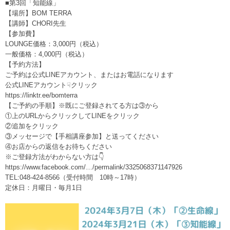
■第3回「知能線」
【場所】BOM TERRA
【講師】CHORI先生
【参加費】
LOUNGE価格：3,000円（税込）
一般価格：4,000円（税込）
【予約方法】
ご予約は公式LINEアカウント、またはお電話になります
公式LINEアカウント☟クリック
https://linktr.ee/bomterra
【ご予約の手順】※既にご登録されてる方は③から
①上のURLからクリックしてLINEをクリック
②追加をクリック
③メッセージで【手相講座参加】と送ってください
④お店からの返信をお待ちください
※ご登録方法がわからない方は👇
https://www.facebook.com/…/permalink/3325068371147926
TEL:048-424-8566（受付時間 10時～17時）
定休日：月曜日・毎月1日