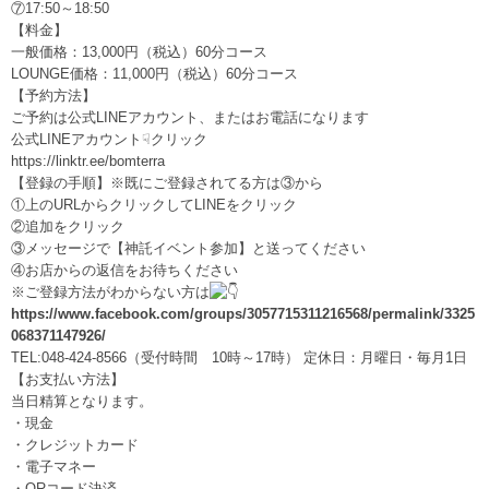
⑦17:50～18:50
【料金】
一般価格：13,000円（税込）60分コース
LOUNGE価格：11,000円（税込）60分コース
【予約方法】
ご予約は公式LINEアカウント、またはお電話になります
公式LINEアカウント☟クリック
https://linktr.ee/bomterra
【登録の手順】※既にご登録されてる方は③から
①上のURLからクリックしてLINEをクリック
②追加をクリック
③メッセージで【神託イベント参加】と送ってください
④お店からの返信をお待ちください
※ご登録方法がわからない方は
https://www.facebook.com/groups/3057715311216568/permalink/3325
068371147926/
TEL:048-424-8566（受付時間 10時～17時） 定休日：月曜日・毎月1日
【お支払い方法】
当日精算となります。
・現金
・クレジットカード
・電子マネー
・QRコード決済