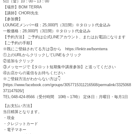
5日（金）10：00～13：00
【場所】BOM TERRA
【講師】CHORI先生
【参加費】
LOUNGEメンバー様：25,000円（3日間）※タロット代金込み
一般価格：28,000円（3日間）※タロット代金込み
【予約方法】 ご予約は公式LINEアカウント、またはお電話になります
【ご予約の手順】
※既にご登録されてる方は③から
https://linktr.ee/bomterra
①上のURLからクリックしてLINEをクリック
②追加をクリック
③メッセージで【タロット短期集中講座参加】と送ってください
④お店からの返信をお待ちください
※ご登録方法がわからない方は👇
[https://www.facebook.com/groups/3057715311216568/permalink/3325068
371147926/]
TEL:048-424-8566（受付時間 10時～17時） 定休日：月曜日・毎月1日
【お支払い方法】
当日精算となります。
・現金
・クレジットカード
・電子マネー