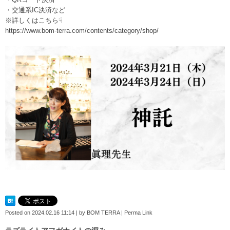
・交通系IC決済など
※詳しくはこちら☟
https://www.bom-terra.com/contents/category/shop/
Posted on
2024.02.16 11:14
|
by
BOM TERRA
|
Perma Link