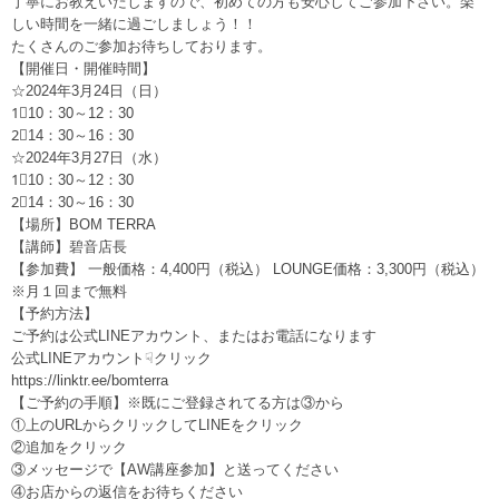
丁寧にお教えいたしますので、初めての方も安心してご参加下さい。楽
しい時間を一緒に過ごしましょう！！
たくさんのご参加お待ちしております。
【開催日・開催時間】
☆2024年3月24日（日）
1⃣10：30～12：30
2⃣14：30～16：30
☆2024年3月27日（水）
1⃣10：30～12：30
2⃣14：30～16：30
【場所】BOM TERRA
【講師】碧音店長
【参加費】 一般価格：4,400円（税込） LOUNGE価格：3,300円（税込）
※月１回まで無料
【予約方法】
ご予約は公式LINEアカウント、またはお電話になります
公式LINEアカウント☟クリック
https://linktr.ee/bomterra
【ご予約の手順】※既にご登録されてる方は③から
①上のURLからクリックしてLINEをクリック
②追加をクリック
③メッセージで【AW講座参加】と送ってください
④お店からの返信をお待ちください