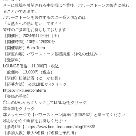
さらに現場を希望される生徒様は卒業後、パワーストーンの販売に係わ
ることができます。
パワーストーンを製作するのに一番大切なのは
「天然石への熱い想い」です＾＾
皆様のご参加をお待ちしております！
【開催日】2024年4月20日（土）
【開催時間】10時～12時30分
【開催場所】Bom Terra
【講座内容】パワーストーン基礎講座～浄化の仕組み～
【受講料】
LOUNGE価格 11,000円（税込）
一般価格 13,000円（税込）
【講師】松浦結香（ゆーか社長）
【応募方法】 公式LINE＠☟クリック
https://linktr.ee/bomterra
【登録の手順】
①上のURLからクリックしてLINE@をクリック
②追加をクリック
③メッセージで【パワーストーン講座に参加希望】と送ってください
④お店からの返信をお待ちください
【参考URL】
https://www.bom-terra.com/blog/19636/
【参加人数】最大5名様（2名様ご予約済）