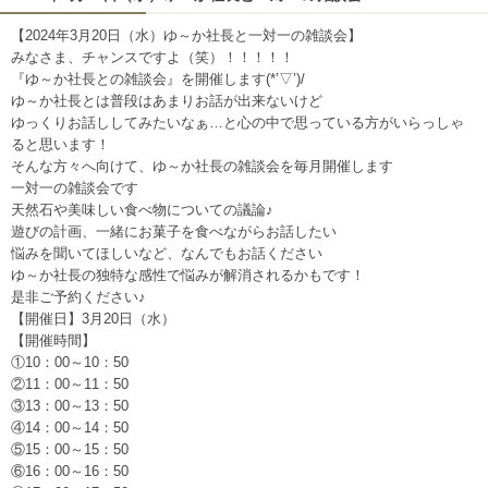
【2024年3月20日（水）ゆ～か社長と一対一の雑談会】
みなさま、チャンスですよ（笑）！！！！！
『ゆ～か社長との雑談会』を開催します(*’▽’)/
ゆ～か社長とは普段はあまりお話が出来ないけど
ゆっくりお話ししてみたいなぁ…と心の中で思っている方がいらっしゃ
ると思います！
そんな方々へ向けて、ゆ～か社長の雑談会を毎月開催します
一対一の雑談会です
天然石や美味しい食べ物についての議論♪
遊びの計画、一緒にお菓子を食べながらお話したい
悩みを聞いてほしいなど、なんでもお話ください
ゆ～か社長の独特な感性で悩みが解消されるかもです！
是非ご予約ください♪
【開催日】3月20日（水）
【開催時間】
①10：00～10：50
②11：00～11：50
③13：00～13：50
④14：00～14：50
⑤15：00～15：50
⑥16：00～16：50