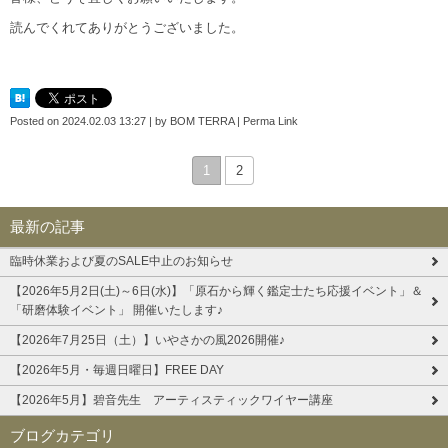
読んでくれてありがとうございました。
Posted on
2024.02.03 13:27
|
by
BOM TERRA
|
Perma Link
1
2
最新の記事
臨時休業および夏のSALE中止のお知らせ
【2026年5月2日(土)～6日(水)】「原石から輝く鑑定士たち応援イベント」＆
「研磨体験イベント」 開催いたします♪
【2026年7月25日（土）】いやさかの風2026開催♪
【2026年5月・毎週日曜日】FREE DAY
【2026年5月】碧音先生 アーティスティックワイヤー講座
ブログカテゴリ