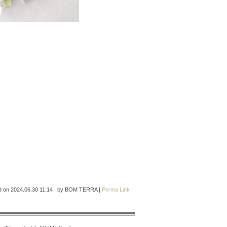
d on
2024.06.30 11:14
|
by
BOM TERRA
|
Perma Link