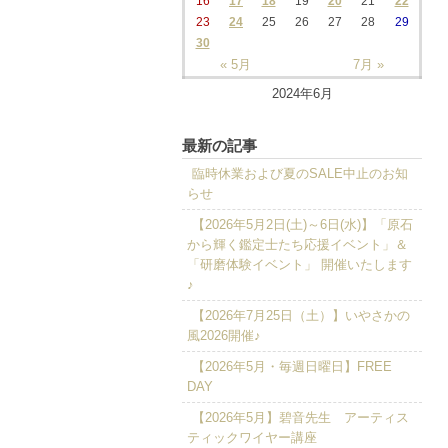
16
17
18
19
20
21
22
23
24
25
26
27
28
29
30
« 5月
7月 »
2024年6月
最新の記事
臨時休業および夏のSALE中止のお知
らせ
【2026年5月2日(土)～6日(水)】「原石
から輝く鑑定士たち応援イベント」＆
「研磨体験イベント」 開催いたします
♪
【2026年7月25日（土）】いやさかの
風2026開催♪
【2026年5月・毎週日曜日】FREE
DAY
【2026年5月】碧音先生 アーティス
ティックワイヤー講座