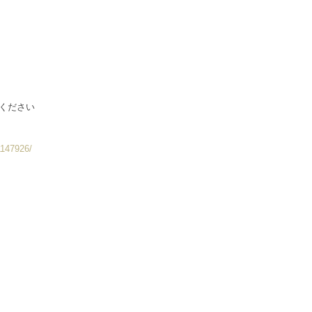
ください
1147926/