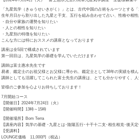
「九星気学（きゅうせいきがく）」とは、古代中国の占術をルーツとする「
生年月日から割り出した九星と干支、五行を組み合わせて占い、性格や相性
・自分や家族の運勢を知りたい
・人との相性を知りたい
・九星別の特徴を知りたい
こんな方には特におススメの講座となっております
講座は全5回で構成されています
第一回目は、九星気学の基礎を学んでいただけます♪
講師は富士惠水先生です
易者、鑑定士のお祖父様とお父様に導かれ、鑑定士として38年の実績を積
講師としても活躍してこられた富士先生の講座は、とても分かりやすく、人
皆様のご参加を心よりお待ちしております！
7月開始コース
【開催日】2024年7月24日（火）
【開催時間】13時～15時
【開催場所】Bom Terra
【講座内容】気学の基礎 ･九星とは･陰陽五行･十干十二支･相生相克･後天定
【受講料】
LOUNGE価格 11,000円（税込）