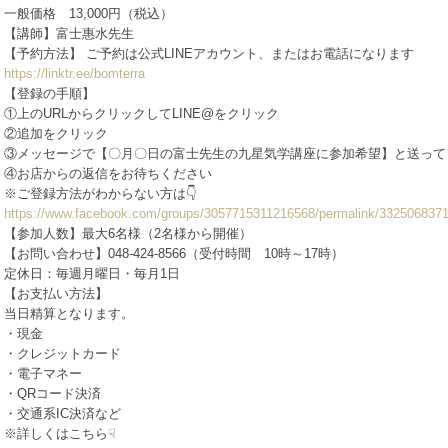
一般価格 13,000円（税込）
【講師】富士惠水先生
【予約方法】 ご予約は公式LINEアカウント、またはお電話になります
https://linktr.ee/bomterra
【登録の手順】
①上のURLからクリックしてLINE@をクリック
②追加をクリック
③メッセージで【〇月〇日の富士先生の九星気学講座に参加希望】と送って
④お店からの返信をお待ちください
※ご登録方法がわからない方は👇
https://www.facebook.com/groups/3057715311216568/permalink/332506837
【参加人数】最大6名様（2名様から開催）
【お問い合わせ】048-424-8566（受付時間 10時～17時）
定休日：毎週月曜日・毎月1日
【お支払い方法】
当日精算となります。
・現金
・クレジットカード
・電子マネー
・QRコード決済
・交通系IC決済など
※詳しくはこちら☟