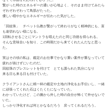
繋がった時のエネルギーの通いが心地よく、そのまま付けてみたら
ぞわぞわぞわって鳥肌がたった。
優しい穏やかなエネルギーが伝わった気がした。
「回紋珠」 チベット仏教が繋がって終わりがなく精神的にも、富
も途切れない様になる。
1回転させるごとにマントラを唱えたのと同じ功徳を得られる。
そんな意味合いを知り、この時期だから来てくれたんだなと思っ
た。
実はその頃の私は、鑑定のお仕事でかなり重い案件が重なっていて
疲れが抜けずにいたのだ。
回紋珠のブレスレットを付けて とても護られた気分になり
来る日も来る日も付けていた。
クライアントさんに精一杯の鑑定や土地の浄化をお手伝いし、一緒
に頑張ってくれた石はくたくたになっていた。
わかっていたけど、この腕から外した時の自分が怖くて外せないで
いた。
しっかり浄化すれば何とかなるだろう 戻ってくれるだろう。