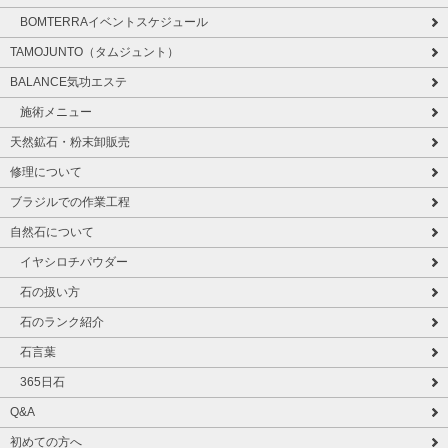
BOMTERRAイベントスケジュール
TAMOJUNTO（タムジュント）
BALANCE気功エステ
施術メニュー
天然鉱石・粉末卸販売
修理について
ブラジルでの作業工程
自然石について
イヤシロチパウダー
石の扱い方
石のランク紹介
石言葉
365日石
Q&A
初めての方へ