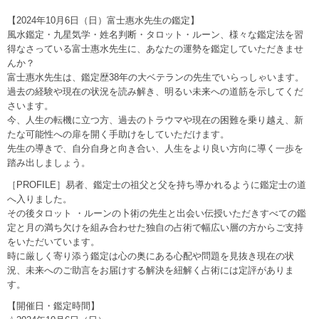
【2024年10月6日（日）富士惠水先生の鑑定】
風水鑑定・九星気学・姓名判断・タロット・ルーン、様々な鑑定法を習
得なさっている富士惠水先生に、あなたの運勢を鑑定していただきませ
んか？
富士惠水先生は、鑑定歴38年の大ベテランの先生でいらっしゃいます。
過去の経験や現在の状況を読み解き、明るい未来への道筋を示してくだ
さいます。
今、人生の転機に立つ方、過去のトラウマや現在の困難を乗り越え、新
たな可能性への扉を開く手助けをしていただけます。
先生の導きで、自分自身と向き合い、人生をより良い方向に導く一歩を
踏み出しましょう。
［PROFILE］易者、鑑定士の祖父と父を持ち導かれるように鑑定士の道
へ入りました。
その後タロット ・ルーンの卜術の先生と出会い伝授いただきすべての鑑
定と月の満ち欠けを組み合わせた独自の占術で幅広い層の方からご支持
をいただいています。
時に厳しく寄り添う鑑定は心の奥にある心配や問題を見抜き現在の状
況、未来へのご助言をお届けする解決を紐解く占術には定評がありま
す。
【開催日・鑑定時間】