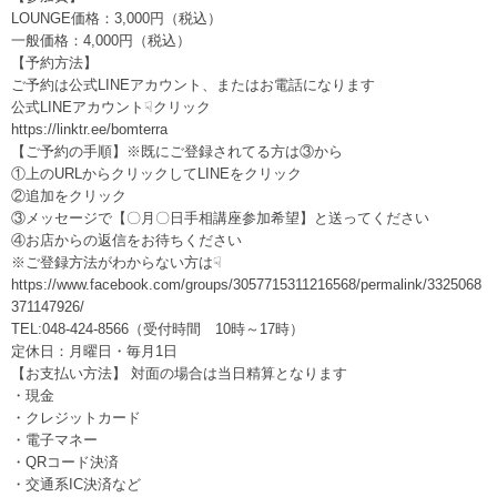
LOUNGE価格：3,000円（税込）
一般価格：4,000円（税込）
【予約方法】
ご予約は公式LINEアカウント、またはお電話になります
公式LINEアカウント☟クリック
https://linktr.ee/bomterra
【ご予約の手順】※既にご登録されてる方は③から
①上のURLからクリックしてLINEをクリック
②追加をクリック
③メッセージで【〇月〇日手相講座参加希望】と送ってください
④お店からの返信をお待ちください
※ご登録方法がわからない方は☟
https://www.facebook.com/groups/3057715311216568/permalink/3325068
371147926/
TEL:048-424-8566（受付時間 10時～17時）
定休日：月曜日・毎月1日
【お支払い方法】 対面の場合は当日精算となります
・現金
・クレジットカード
・電子マネー
・QRコード決済
・交通系IC決済など