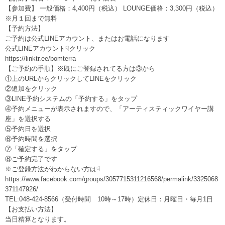
【参加費】 一般価格：4,400円（税込） LOUNGE価格：3,300円（税込）
※月１回まで無料
【予約方法】
ご予約は公式LINEアカウント、またはお電話になります
公式LINEアカウント☟クリック
https://linktr.ee/bomterra
【ご予約の手順】※既にご登録されてる方は③から
①上のURLからクリックしてLINEをクリック
②追加をクリック
③LINE予約システムの「予約する」をタップ
④予約メニューが表示されますので、「アーティスティックワイヤー講
座」を選択する
⑤予約日を選択
⑥予約時間を選択
⑦「確定する」をタップ
⑧ご予約完了です
※ご登録方法がわからない方は☟
https://www.facebook.com/groups/3057715311216568/permalink/3325068
371147926/
TEL:048-424-8566（受付時間 10時～17時）定休日：月曜日・毎月1日
【お支払い方法】
当日精算となります。