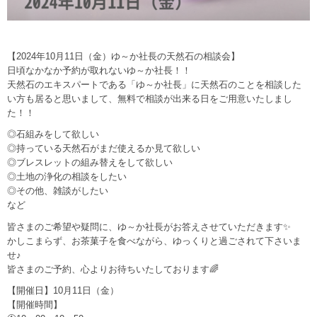
【2024年10月11日（金）ゆ～か社長の天然石の相談会】
日頃なかなか予約が取れないゆ～か社長！！
天然石のエキスパートである「ゆ～か社長」に天然石のことを相談した
い方も居ると思いまして、無料で相談が出来る日をご用意いたしまし
た！！
◎石組みをして欲しい
◎持っている天然石がまだ使えるか見て欲しい
◎ブレスレットの組み替えをして欲しい
◎土地の浄化の相談をしたい
◎その他、雑談がしたい
など
皆さまのご希望や疑問に、ゆ～か社長がお答えさせていただきます✨
かしこまらず、お茶菓子を食べながら、ゆっくりと過ごされて下さいま
せ♪
皆さまのご予約、心よりお待ちいたしております🌈
【開催日】10月11日（金）
【開催時間】