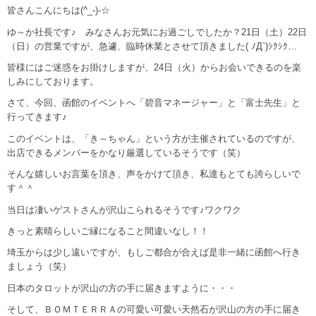
皆さんこんにちは(^_-)-☆
ゆ～か社長です♪ みなさんお元気にお過ごしでしたか？21日（土）22日
（日）の営業ですが、急遽、臨時休業とさせて頂きました( ﾉД`)ｼｸｼｸ…
皆様にはご迷惑をお掛けしますが、24日（火）からお会いできるのを楽
しみにしております。
さて、今回、函館のイベントへ「碧音マネージャー」と「富士先生」と
行ってきます♪
このイベントは、「き～ちゃん」という方が主催されているのですが、
出店できるメンバーをかなり厳選しているそうです（笑）
そんな嬉しいお言葉を頂き、声をかけて頂き、私達もとても誇らしいで
す＾＾
当日は凄いゲストさんが沢山こられるそうです♪ワクワク
きっと素晴らしいご縁になること間違いなし！！
埼玉からは少し遠いですが、もしご都合が合えば是非一緒に函館へ行き
ましょう（笑）
日本のタロットが沢山の方の手に届きますように・・・
そして、ＢＯＭＴＥＲＲＡの可愛い可愛い天然石が沢山の方の手に届き