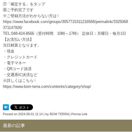
⑦「確定する」をタップ
⑧ご予約完了です
※ご登録方法がわからない方は☟
https://www.facebook.com/groups/3057715311216568/permalink/3325068
371147926/
TEL:048-424-8566（受付時間 10時～17時） 定休日：月曜日・毎月1日
【お支払い方法】
当日精算となります。
・現金
・クレジットカード
・電子マネー
・QRコード決済
・交通系IC決済など
※詳しくはこちら☟
https://www.bom-terra.com/contents/category/shop/
Posted on
2024.09.01 11:14
|
by
BOM TERRA
|
Perma Link
最新の記事