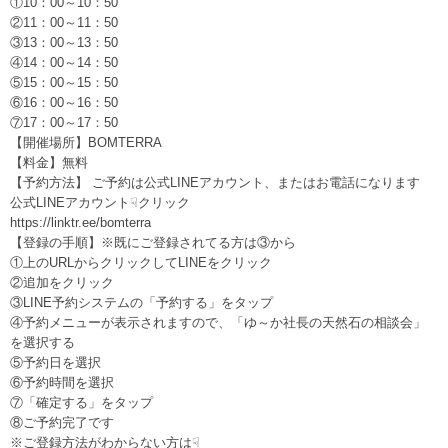
①10：00～10：50
②11：00～11：50
③13：00～13：50
④14：00～14：50
⑤15：00～15：50
⑥16：00～16：50
⑦17：00～17：50
【開催場所】BOMTERRA
【料金】無料
【予約方法】 ご予約は公式LINEアカウント、またはお電話になります
公式LINEアカウント☟クリック
https://linktr.ee/bomterra
【登録の手順】※既にご登録されてる方は③から
①上のURLからクリックしてLINEをクリック
②追加をクリック
③LINE予約システムの「予約する」をタップ
④予約メニューが表示されますので、「ゆ～か社長の天然石の相談会」
を選択する
⑤予約日を選択
⑥予約時間を選択
⑦「確定する」をタップ
⑧ご予約完了です
※ご登録方法がわからない方は☟