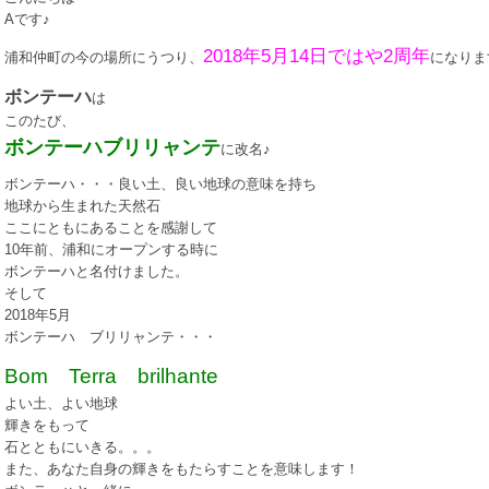
Aです♪
2018年5月14日ではや2周年
浦和仲町の今の場所にうつり、
になりま
ボンテーハ
は
このたび、
ボンテーハブリリャンテ
に改名♪
ボンテーハ・・・良い土、良い地球の意味を持ち
地球から生まれた天然石
ここにともにあることを感謝して
10年前、浦和にオープンする時に
ボンテーハと名付けました。
そして
2018年5月
ボンテーハ ブリリャンテ・・・
Bom Terra brilhante
よい土、よい地球
輝きをもって
石とともにいきる。。。
また、あなた自身の輝きをもたらすことを意味します！