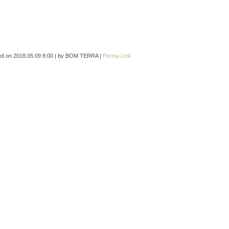
ed on
2018.05.09 8:00
|
by
BOM TERRA
|
Perma Link