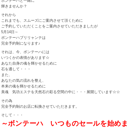
ボンテーハと一緒に
輝きませんか？
それから
これまでも、スムーズにご案内させて頂くために
ご予約していただくことをご案内させていただきましたが
5月14日～
ボンテーハブリリャンテは
完全予約制になります♪
それは、今、ボンテーハには
いつくかの表情があります☆
あなた自身の魂を輝かせるために
石を通して・・・
また、
あなたの気の流れを整え、
本来の魂を輝かせるために
美魂 気功エステを天然石の彩る空間の中に・・・展開しています☆☆
その為
完全予約制のお店に転換させていただきます。
そして・・・
～ボンテーハ いつものセールを始めま