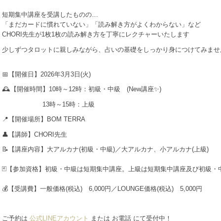
短期集中講座を受講したものの…
「まだカードに慣れていない」「読み解き方がよくわからない」など
CHORI先生が1枚1枚の読み解き方を丁寧にレクチャーいたします
少しずつタロットに親しみながら、占いの基礎をしっかり身につけてみませ
📅【開催日】2026年3月3日(火)
🕰️【開催時間】10時～12時：初級・中級 (New講座✨)
13時～15時：上級
📍【開催場所】BOM TERRA
👤【講師】CHORI先生
📝【講座内容】大アルカナ(初級・中級)／大アルカナ、小アルカナ(上級)
🃏【参加資格】初級・中級は短期集中講座。上級は短期集中講座及び初級・
💰【受講費】一般価格(税込) 6,000円／LOUNGE価格(税込) 5,000円
ご予約は
公式LINEアカウント
または お電話 にて受付中！