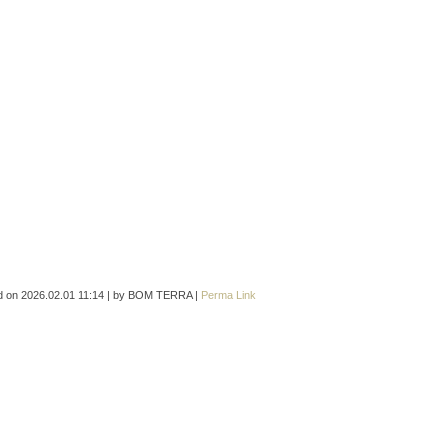
d on
2026.02.01 11:14
|
by
BOM TERRA
|
Perma Link