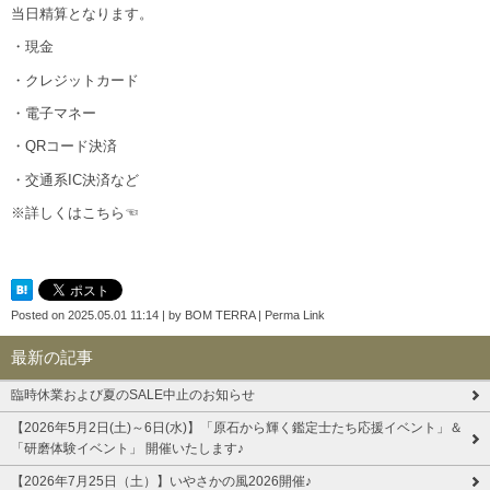
当日精算となります。
・現金
・クレジットカード
・電子マネー
・QRコード決済
・交通系IC決済など
※詳しくはこちら☜
Posted on
2025.05.01 11:14
|
by
BOM TERRA
|
Perma Link
最新の記事
臨時休業および夏のSALE中止のお知らせ
【2026年5月2日(土)～6日(水)】「原石から輝く鑑定士たち応援イベント」＆
「研磨体験イベント」 開催いたします♪
【2026年7月25日（土）】いやさかの風2026開催♪