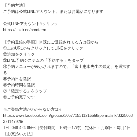
【予約方法】
ご予約は公式LINEアカウント、またはお電話になります
公式LINEアカウント☟クリック
https://linktr.ee/bomterra
【予約登録の手順】※既にご登録されてる方は③から
①上のURLからクリックしてLINEをクリック
②追加をクリック
③LINE予約システムの「予約する」をタップ
④予約メニューが表示されますので、「富士惠水先生の鑑定」を選択す
る
⑤予約日を選択
⑥予約時間を選択
⑦「確定する」をタップ
⑧ご予約完了です
※ご登録方法がわからない方は☟
https://www.facebook.com/groups/3057715311216568/permalink/3325068
371147926/
TEL:048-424-8566（受付時間 10時～17時） 定休日：月曜日・毎月1日
【お支払い方法】