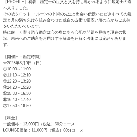
［PROFILE］易者、鑑定士の祖父と父を持ち導かれるように鑑定士の道
へ入りました。
その後タロット ・ルーンの卜術の先生と出会い伝授いただきすべての鑑
定と月の満ち欠けを組み合わせた独自の占術で幅広い層の方からご支持
をいただいています。
時に厳しく寄り添う鑑定は心の奥にある心配や問題を見抜き現在の状
況、未来へのご助言をお届けする解決を紐解く占術には定評がありま
す。
【開催日・鑑定時間】
☆2025年3月9日（日）
①10:00～11:00
②11:10～12:10
③12:20～13:20
④14:20～15:20
⑤15:30～16:30
⑥16:40～17:40
⑦17:50～18:50
【料金】
一般価格：13,000円（税込）60分コース
LOUNGE価格：11,000円（税込）60分コース