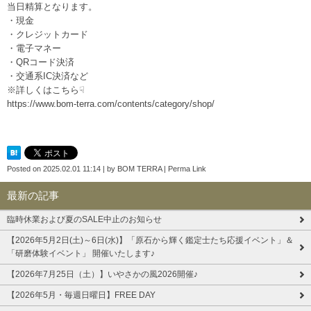
当日精算となります。
・現金
・クレジットカード
・電子マネー
・QRコード決済
・交通系IC決済など
※詳しくはこちら☟
https://www.bom-terra.com/contents/category/shop/
Posted on
2025.02.01 11:14
|
by
BOM TERRA
|
Perma Link
最新の記事
臨時休業および夏のSALE中止のお知らせ
【2026年5月2日(土)～6日(水)】「原石から輝く鑑定士たち応援イベント」＆
「研磨体験イベント」 開催いたします♪
【2026年7月25日（土）】いやさかの風2026開催♪
【2026年5月・毎週日曜日】FREE DAY