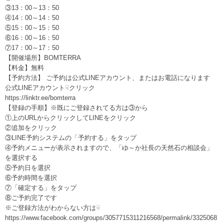
③13：00～13：50
④14：00～14：50
⑤15：00～15：50
⑥16：00～16：50
⑦17：00～17：50
【開催場所】BOMTERRA
【料金】無料
【予約方法】 ご予約は公式LINEアカウント、またはお電話になります
公式LINEアカウント☟クリック
https://linktr.ee/bomterra
【登録の手順】※既にご登録されてる方は③から
①上のURLからクリックしてLINEをクリック
②追加をクリック
③LINE予約システムの「予約する」をタップ
④予約メニューが表示されますので、「ゆ～か社長の天然石の相談会」
を選択する
⑤予約日を選択
⑥予約時間を選択
⑦「確定する」をタップ
⑧ご予約完了です
※ご登録方法がわからない方は☟
https://www.facebook.com/groups/3057715311216568/permalink/3325068