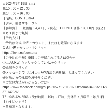
☆2024年8月18日（土）
1⃣10：30～12：30
2⃣14：00～16：00
【場所】BOM TERRA
【講師】碧音マネージャー
【参加費】 一般価格：4,400円（税込） LOUNGE価格：3,300円（税込）
※月１回まで無料
【予約方法】
ご予約は公式LINEアカウント、またはお電話になります
公式LINEアカウント☟クリック
https://linktr.ee/bomterra
【ご予約の手順】※既にご登録されてる方は③から
①上のURLからクリックしてLINEをクリック
②追加をクリック
③メッセージで【〇月〇日AW講座予約希望】と送ってください
④お店からの返信をお待ちください
※ご登録方法がわからない方は☟
https://www.facebook.com/groups/3057715311216568/permalink/3325068
371147926/
TEL:048-424-8566（受付時間 10時～17時）定休日：月曜日・毎月1日
【お支払い方法】
当日精算となります。