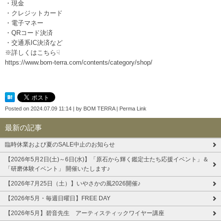
・現金
・クレジットカード
・電子マネー
・QRコード決済
・交通系IC決済など
※詳しくはこちら☟
https://www.bom-terra.com/contents/category/shop/
Posted on
2024.07.09 11:14
|
by
BOM TERRA
|
Perma Link
最新の記事
臨時休業および夏のSALE中止のお知らせ
【2026年5月2日(土)～6日(水)】「原石から輝く鑑定士たち応援イベント」＆
「研磨体験イベント」 開催いたします♪
【2026年7月25日（土）】いやさかの風2026開催♪
【2026年5月・毎週日曜日】FREE DAY
【2026年5月】碧音先生 アーティスティックワイヤー講座