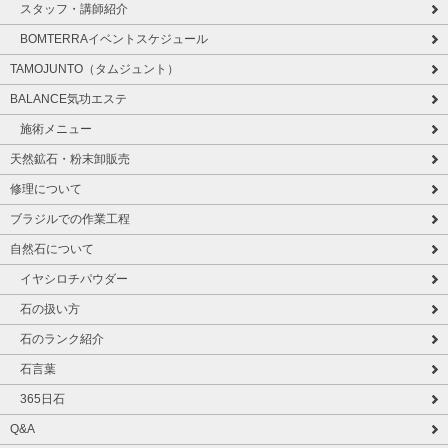
スタッフ・講師紹介
BOMTERRAイベントスケジュール
TAMOJUNTO（タムジュント）
BALANCE気功エステ
施術メニュー
天然鉱石・粉末卸販売
修理について
ブラジルでの作業工程
自然石について
イヤシロチパウダー
石の扱い方
石のランク紹介
石言葉
365日石
Q&A