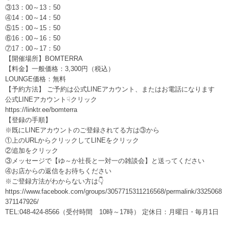
③13：00～13：50
④14：00～14：50
⑤15：00～15：50
⑥16：00～16：50
⑦17：00～17：50
【開催場所】BOMTERRA
【料金】一般価格：3,300円（税込）
LOUNGE価格：無料
【予約方法】 ご予約は公式LINEアカウント、またはお電話になります
公式LINEアカウント☟クリック
https://linktr.ee/bomterra
【登録の手順】
※既にLINEアカウントのご登録されてる方は③から
①上のURLからクリックしてLINEをクリック
②追加をクリック
③メッセージで【ゆ～か社長と一対一の雑談会】と送ってください
④お店からの返信をお待ちください
※ご登録方法がわからない方は👇
https://www.facebook.com/groups/3057715311216568/permalink/3325068
371147926/
TEL:048-424-8566（受付時間 10時～17時） 定休日：月曜日・毎月1日