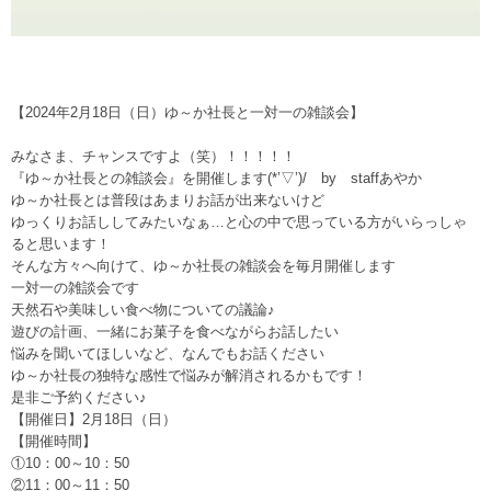
【2024年2月18日（日）ゆ～か社長と一対一の雑談会】
みなさま、チャンスですよ（笑）！！！！！
『ゆ～か社長との雑談会』を開催します(*’▽’)/ by staffあやか
ゆ～か社長とは普段はあまりお話が出来ないけど
ゆっくりお話ししてみたいなぁ…と心の中で思っている方がいらっしゃ
ると思います！
そんな方々へ向けて、ゆ～か社長の雑談会を毎月開催します
一対一の雑談会です
天然石や美味しい食べ物についての議論♪
遊びの計画、一緒にお菓子を食べながらお話したい
悩みを聞いてほしいなど、なんでもお話ください
ゆ～か社長の独特な感性で悩みが解消されるかもです！
是非ご予約ください♪
【開催日】2月18日（日）
【開催時間】
①10：00～10：50
②11：00～11：50