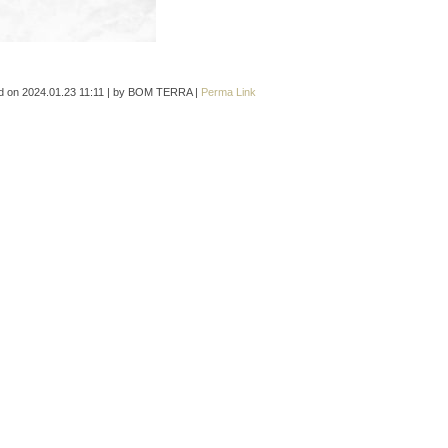
d on
2024.01.23 11:11
|
by
BOM TERRA
|
Perma Link