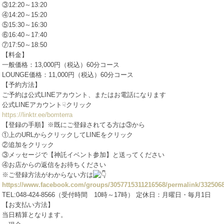
③12:20～13:20
④14:20～15:20
⑤15:30～16:30
⑥16:40～17:40
⑦17:50～18:50
【料金】
一般価格：13,000円（税込）60分コース
LOUNGE価格：11,000円（税込）60分コース
【予約方法】
ご予約は公式LINEアカウント、またはお電話になります
公式LINEアカウント☟クリック
https://linktr.ee/bomterra
【登録の手順】※既にご登録されてる方は③から
①上のURLからクリックしてLINEをクリック
②追加をクリック
③メッセージで【神託イベント参加】と送ってください
④お店からの返信をお待ちください
※ご登録方法がわからない方は
https://www.facebook.com/groups/3057715311216568/permalink/332506
TEL:048-424-8566（受付時間 10時～17時） 定休日：月曜日・毎月1日
【お支払い方法】
当日精算となります。