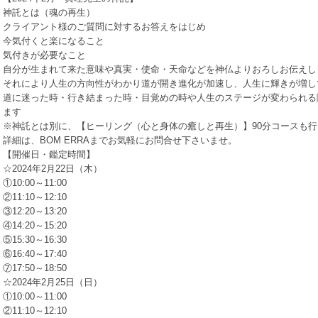
神託とは（魂の再生）
クライアント様のご質問に対するお答えをはじめ
今気付くと楽になること
気付きが必要なこと
自分が生まれて来た意味や真実・使命・天命などを神仏よりおろしお伝えし
それにより人生の方向性がわかり道が開き進化が加速し、人生に輝きが増し
道に迷った時・行き結まった時・目覚めの時や人生のステージが変わられる
ます
※神託とは別に、【ヒーリング（心と身体の癒しと再生）】90分コースも
詳細は、BOM ERRAまでお気軽にお問合せ下さいませ。
【開催日・鑑定時間】
☆2024年2月22日（木）
①10:00～11:00
②11:10～12:10
③12:20～13:20
④14:20～15:20
⑤15:30～16:30
⑥16:40～17:40
⑦17:50～18:50
☆2024年2月25日（日）
①10:00～11:00
②11:10～12:10