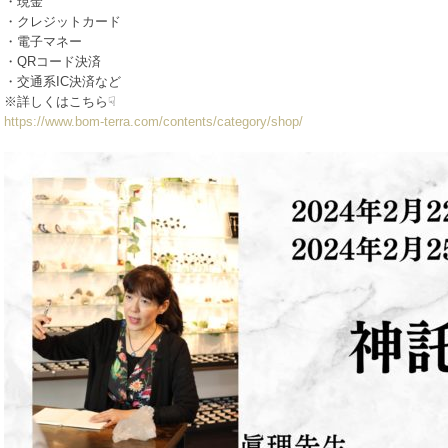
・現金
・クレジットカード
・電子マネー
・QRコード決済
・交通系IC決済など
※詳しくはこちら☟
https://www.bom-terra.com/contents/category/shop/