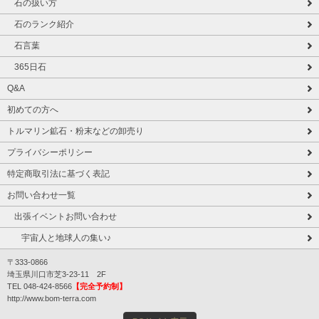
石の扱い方
石のランク紹介
石言葉
365日石
Q&A
初めての方へ
トルマリン鉱石・粉末などの卸売り
プライバシーポリシー
特定商取引法に基づく表記
お問い合わせ一覧
出張イベントお問い合わせ
宇宙人と地球人の集い♪
〒333-0866
埼玉県川口市芝3-23-11 2F
TEL 048-424-8566
【完全予約制】
http://www.bom-terra.com