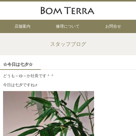
店舗案内
修理について
お問合せ
スタッフブログ
☆今日は七夕☆
どうも～ゆ～か社長です＾＾
今日は七夕ですね♬