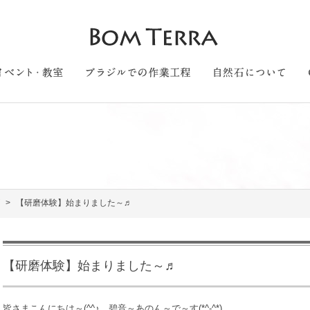
【研磨体験】始まりました～♬
【研磨体験】始まりました～♬
皆さまこんにちは～(^^♪ 碧音～あのん～で～す(*^-^*)