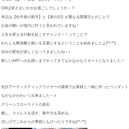
GWは皆さまいかがお過ごしでしょうか～？
本日は【牡牛座の新月】と【寅の日】が重なる開運日とのことで
お金の願いが強力に叶うと言われていますね！
人生を変える行動を起こすチャンス！！ってことで
わたしも断捨離と願いを言葉にするということを始めましたよ(*^-^*)
自分の変化が楽しくなってきましたね～♪
新しいARTへのお誘いまでやってきてなかなかなスタートになりました！
先日アーティスティックワイヤーの講座でお客様と一緒に作ったペンダント
なかなかかわいく出来ました～♬
グリーンフローライトの原石
癒し。ストレスを流す。集中力を高める。
涼しげでこれからの季節にもぴったりですね(*^-^*)