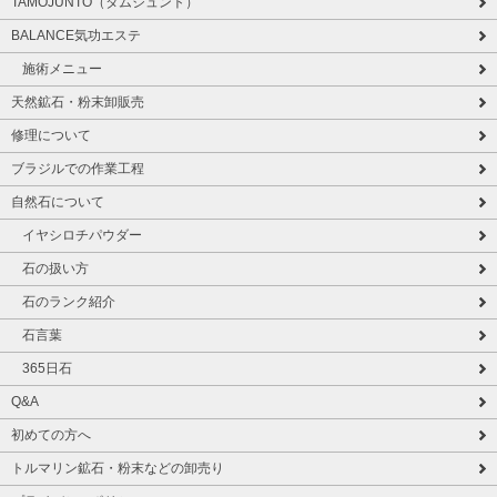
TAMOJUNTO（タムジュント）
BALANCE気功エステ
施術メニュー
天然鉱石・粉末卸販売
修理について
ブラジルでの作業工程
自然石について
イヤシロチパウダー
石の扱い方
石のランク紹介
石言葉
365日石
Q&A
初めての方へ
トルマリン鉱石・粉末などの卸売り