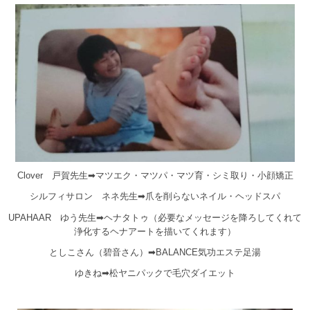
Clover 戸賀先生➡マツエク・マツパ・マツ育・シミ取り・小顔矯正
シルフィサロン ネネ先生➡爪を削らないネイル・ヘッドスパ
UPAHAAR ゆう先生➡ヘナタトゥ（必要なメッセージを降ろしてくれて
浄化するヘナアートを描いてくれます）
としこさん（碧音さん）➡BALANCE気功エステ足湯
ゆきね➡松ヤニパックで毛穴ダイエット