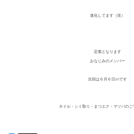
進化してます（笑）
定着となります
おなじみのメンバー
次回は６月６日㈰です
ネイル・シミ取り・まつエク・マツパのご