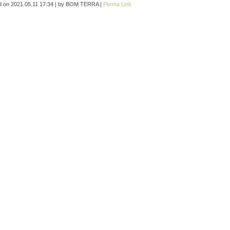
d on
2021.05.11 17:34
|
by
BOM TERRA
|
Perma Link