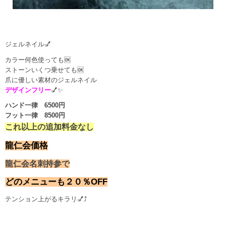
ジェルネイル💅
カラー何色使っても🆗
ストーンいくつ乗せても🆗
爪に優しい素材のジェルネイル
デザインフリー
💅✨
ハンド一律 6500円
フット一律 8500円
これ以上の追加料金なし
龍仁会価格
龍仁会名刺持参で
どのメニューも２０％OFF
テンション上がるキラリ💅⤴️