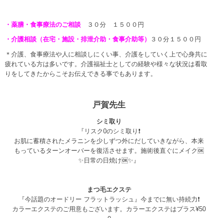
・薬膳・食事療法のご相談
３０分 １５００円
・介護相談（在宅・施設・排泄介助・食事介助等）
３０分１５００円
＊介護、食事療法や人に相談しにくい事、介護をしていく上で心身共に
疲れている方は多いです。介護福祉士としての経験や様々な状況は看取
りをしてきたからこそお伝えできる事でもあります。
戸賀先生
シミ取り
『リスク0のシミ取り❗️
お肌に蓄積されたメラニンを少しずつ外にだしていきながら、本来
もっているターンオーバーを復活させます。施術後直ぐにメイク🆗
✨日常の日焼け🆗✨』
まつ毛エクステ
『今話題のオードリー フラットラッシュ』今までに無い持続力❗️
カラーエクステのご用意もございます。カラーエクステはプラス¥50