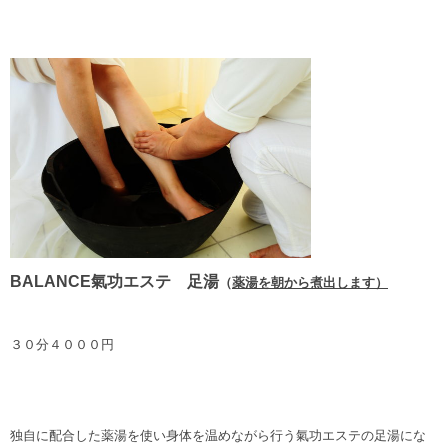
BALANCE氣功エステ 足湯
（
薬湯を朝から煮出します）
３０分４０００円
独自に配合した薬湯を使い身体を温めながら行う氣功エステの足湯にな