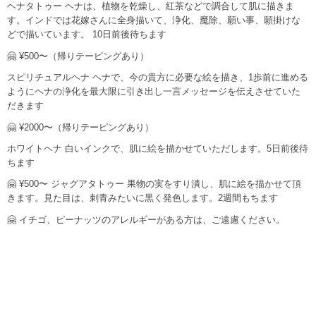
ヘナタトゥー ヘナは、植物を乾燥し、紅茶などで調合して肌に描きま
す。インドでは花嫁さんに全身描いて、浄化、魔除、願い事、願掛けな
どで描いています。 10日前後待ちます
🤗 ¥500〜（帰りテーピングあり）
スピリチュアルヘナ ヘナで、今の貴方に必要な絵を描き、1歩前に進める
ようにヘナの浄化を最大限に引き出し一言メッセージを伝えさせていた
だきます
🤗 ¥2000〜（帰りテーピングあり）
ホワイトヘナ 白いインクで、肌に絵を描かせていただします。5日前後待
ちます
🤗 ¥500〜 ジャグアタトゥー 果物の実をすり潰し、肌に絵を描かせて頂
きます。見た目は、刺青みたいに黒く発色します。2週間もちます
🤗 イチゴ、ピーナッツのアレルギーがある方は、ご遠慮ください。