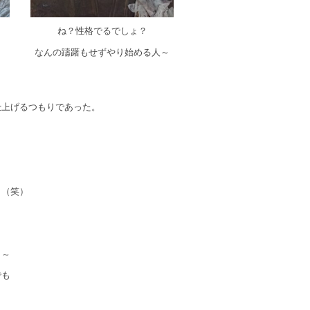
ね？性格でるでしょ？
なんの躊躇もせずやり始める人～
仕上げるつもりであった。
～（笑）
よ～
でも