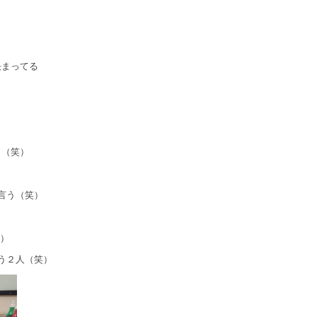
決まってる
じ（笑）
言う（笑）
）
う２人（笑）