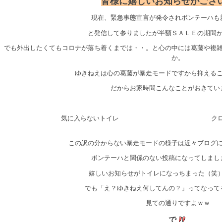
皆様に嬉しいお知らせがござ
現在、緊急事態宣言が発令されボンテーハも
と発信して参りましたが半額ＳＡＬＥの期間
でも外出したくてもコロナが落ち着くまでは・・。と心の中には葛藤や複
か。
ゆきねえは心の葛藤が暴走モードですから抑える
だからお家時間こんなことがおきてい
気に入らないトイレ
ク
この訳の分からない暴走モードの様子は近々ブログ
ボンテーハと関係のない投稿になってしまし
嬉しいお知らせがトイレになっちまった（笑
でも「え？ゆきねえ何してんの？」ってなって
見ての通りですよｗｗ
で