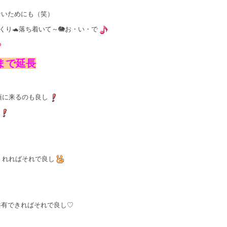
ないためにも（笑）
り🐢落ち着いて～🐘お・い・で
まで延長
頃に来るのも良し
くれればそれで良し
共有できればそれで良し♡