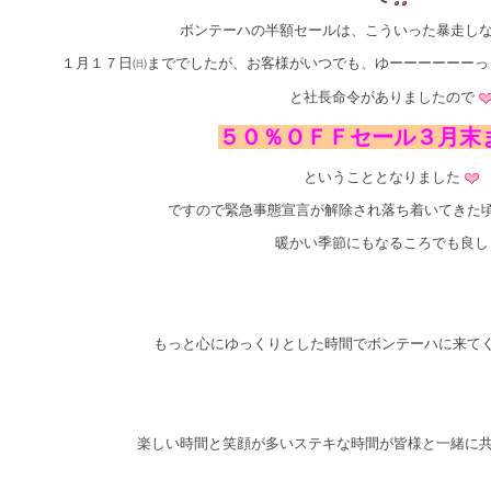
ボンテーハの半額セールは、こういった暴走し
１月１７日㈰まででしたが、お客様がいつでも、ゆーーーーーーっく
と社長命令がありましたので
５０％ＯＦＦセール３月末
ということとなりました
ですので緊急事態宣言が解除され落ち着いてきた
暖かい季節にもなるころでも良し
もっと心にゆっくりとした時間でボンテーハに来て
楽しい時間と笑顔が多いステキな時間が皆様と一緒に