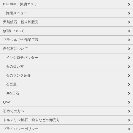
BALANCE気功エステ
施術メニュー
天然鉱石・粉末卸販売
修理について
ブラジルでの作業工程
自然石について
イヤシロチパウダー
石の扱い方
石のランク紹介
石言葉
365日石
Q&A
初めての方へ
トルマリン鉱石・粉末などの卸売り
プライバシーポリシー