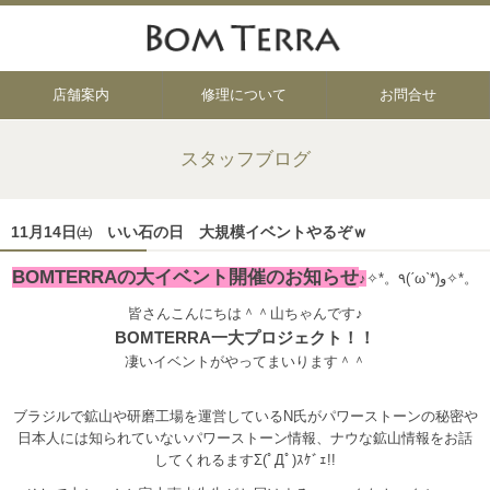
店舗案内
修理について
お問合せ
スタッフブログ
11月14日㈯ いい石の日 大規模イベントやるぞｗ
BOMTERRAの大イベント開催のお知らせ
♪
✧*。٩(ˊωˋ*)و✧*。
皆さんこんにちは＾＾山ちゃんです♪
BOMTERRA一大プロジェクト！！
凄いイベントがやってまいります＾＾
ブラジルで鉱山や研磨工場を運営しているN氏がパワーストーンの秘密や
日本人には知られていないパワーストーン情報、ナウな鉱山情報をお話
してくれるますΣ(ﾟДﾟ)ｽｹﾞｪ!!