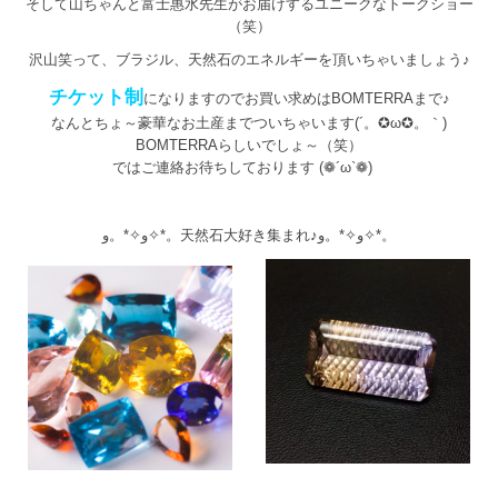
そして山ちゃんと富士惠水先生がお届けするユニークなトークショー
（笑）
沢山笑って、ブラジル、天然石のエネルギーを頂いちゃいましょう♪
チケット制
になりますのでお買い求めはBOMTERRAまで♪
なんとちょ～豪華なお土産までついちゃいます(´。✪ω✪。｀)
BOMTERRAらしいでしょ～（笑）
ではご連絡お待ちしております (❁´ω`❁)
و✧*。و✧*。天然石大好き集まれ♪و✧*。و✧*。