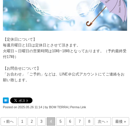
【定休日について】
毎週月曜日と1日は定休日とさせて頂きます。
火曜日～日曜日の営業時間は10時~18時となっております。（予約最終受
付17時）
【お問合せについて】
「お合わせ」「ご予約」などは、
LINE＠公式アカウント
にてご連絡をお
願い致します。
Posted on
2025.05.26 11:14
|
by
BOM TERRA
|
Perma Link
‹ 前へ
1
2
3
4
5
6
7
8
次へ ›
最後 »