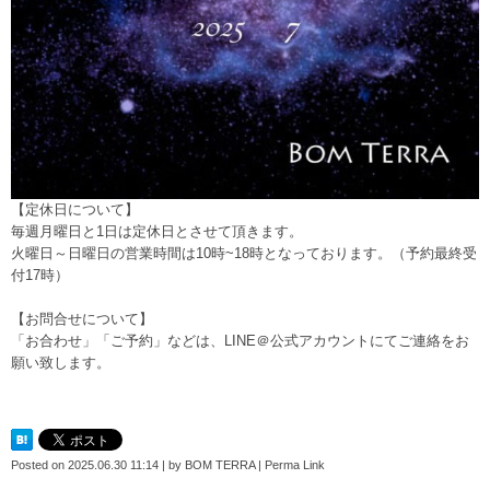
【定休日について】
毎週月曜日と1日は定休日とさせて頂きます。
火曜日～日曜日の営業時間は10時~18時となっております。（予約最終受
付17時）
【お問合せについて】
「お合わせ」「ご予約」などは、
LINE＠公式アカウント
にてご連絡をお
願い致します。
Posted on
2025.06.30 11:14
|
by
BOM TERRA
|
Perma Link