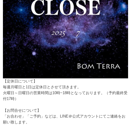
【定休日について】
毎週月曜日と1日は定休日とさせて頂きます。
火曜日～日曜日の営業時間は10時~18時となっております。（予約最終受
付17時）
【お問合せについて】
「お合わせ」「ご予約」などは、
LINE＠公式アカウント
にてご連絡をお
願い致します。