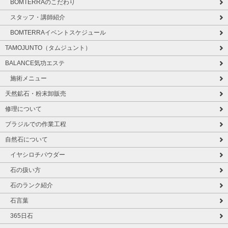
BOMTERRAのこだわり
スタッフ・講師紹介
BOMTERRAイベントスケジュール
TAMOJUNTO（タムジュント）
BALANCE気功エステ
施術メニュー
天然鉱石・粉末卸販売
修理について
ブラジルでの作業工程
自然石について
イヤシロチパウダー
石の扱い方
石のランク紹介
石言葉
365日石