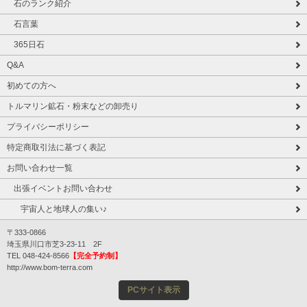
石のランク紹介
石言葉
365日石
Q&A
初めての方へ
トルマリン鉱石・粉末などの卸売り
プライバシーポリシー
特定商取引法に基づく表記
お問い合わせ一覧
出張イベントお問い合わせ
宇宙人と地球人の集い♪
〒333-0866
埼玉県川口市芝3-23-11 2F
TEL 048-424-8566
【完全予約制】
http://www.bom-terra.com
PCサイト表示