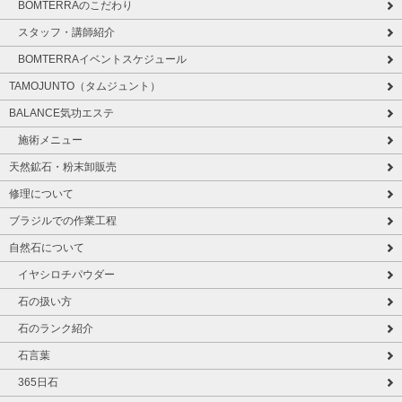
BOMTERRAのこだわり
スタッフ・講師紹介
BOMTERRAイベントスケジュール
TAMOJUNTO（タムジュント）
BALANCE気功エステ
施術メニュー
天然鉱石・粉末卸販売
修理について
ブラジルでの作業工程
自然石について
イヤシロチパウダー
石の扱い方
石のランク紹介
石言葉
365日石