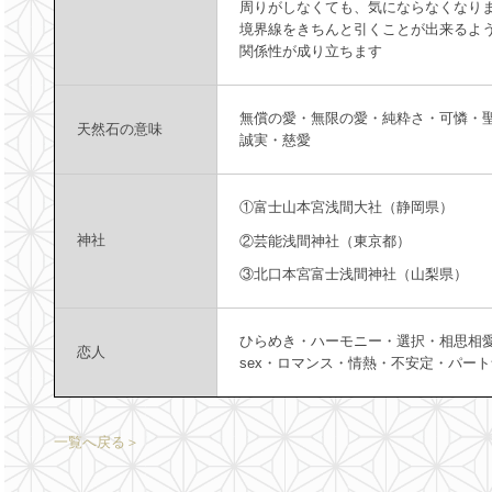
周りがしなくても、気にならなくなり
境界線をきちんと引くことが出来るよ
関係性が成り立ちます
無償の愛・無限の愛・純粋さ・可憐・
天然石の意味
誠実・慈愛
①富士山本宮浅間大社（静岡県）
神社
②芸能浅間神社（東京都）
③北口本宮富士浅間神社（山梨県）
ひらめき・ハーモニー・選択・相思相
恋人
sex・ロマンス・情熱・不安定・パー
一覧へ戻る＞