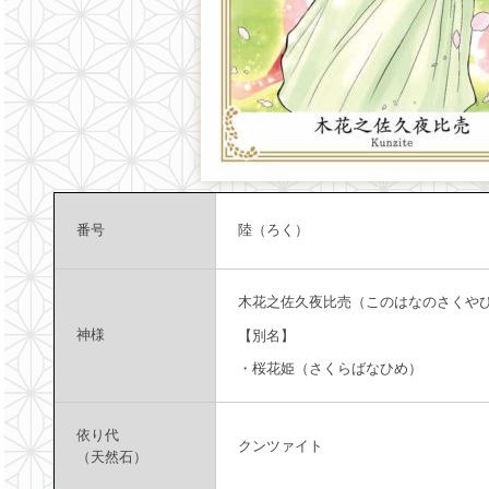
番号
陸（ろく）
木花之佐久夜比売（このはなのさくや
神様
【別名】
・桜花姫（さくらばなひめ）
依り代
クンツァイト
（天然石）