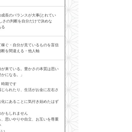
成長のバランスが大事(とれてい
しさの判断を自分だけで決めな
ある
て稼ぐ・自分が見ているものを盲信
判断を間違える・他人軸
時が来ている。豊かさの本質は思い
豊かになる。」
く時期です
感じられたり、生活がお金に左右さ
進化にあることに気付き始めたはず
のかもしれません
ら、思いやりや自立、お互いを尊重
い
さい