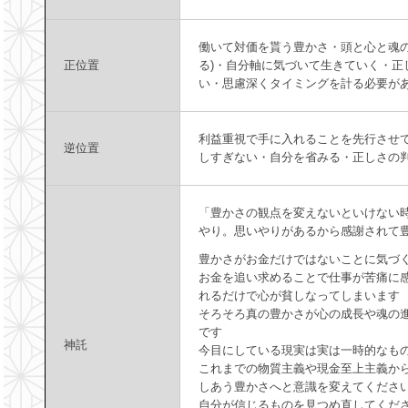
働いて対価を貰う豊かさ・頭と心と魂の
正位置
る)・自分軸に気づいて生きていく・正
い・思慮深くタイミングを計る必要が
利益重視で手に入れることを先行させ
逆位置
しすぎない・自分を省みる・正しさの
「豊かさの観点を変えないといけない
やり。思いやりがあるから感謝されて
豊かさがお金だけではないことに気づ
お金を追い求めることで仕事が苦痛に
れるだけで心が貧しなってしまいます
そろそろ真の豊かさが心の成長や魂の
です
神託
今目にしている現実は実は一時的なも
これまでの物質主義や現金至上主義か
しあう豊かさへと意識を変えてくださ
自分が信じるものを見つめ直してくだ