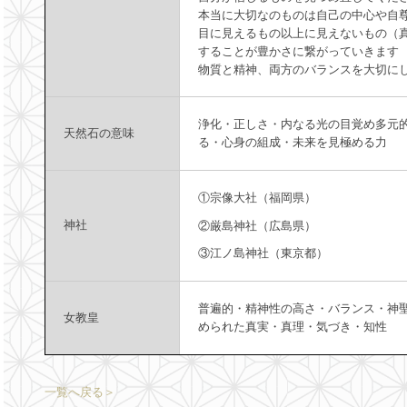
本当に大切なのものは自己の中心や自
目に見えるもの以上に見えないもの（
することが豊かさに繋がっていきます
物質と精神、両方のバランスを大切に
浄化・正しさ・内なる光の目覚め多元
天然石の意味
る・心身の組成・未来を見極める力
①宗像大社（福岡県）
神社
②厳島神社（広島県）
③江ノ島神社（東京都）
普遍的・精神性の高さ・バランス・神
女教皇
められた真実・真理・気づき・知性
一覧へ戻る＞