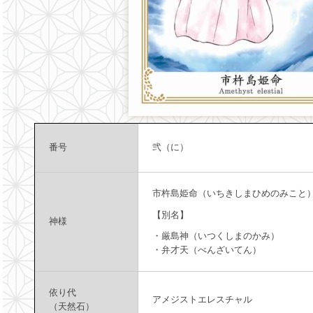
番号
弐（に）
市杵島姫命（いちきしまひめのみこと
【別名】
神様
・厳島神（いつくしまのかみ）
・弁才天（べんざいてん）
依り代
アメジストエレスチャル
（天然石）